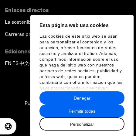
Enlaces directos
La sostenibilidad en el Foro
Esta página web usa cookies
Carreras profesionales
Las cookies de este sitio web se usan
para personalizar el contenido y los
anuncios, ofrecer funciones de redes
Ediciones en otros idiomas
sociales y analizar el tráfico. Además,
compartimos información sobre el uso
EN
ES
中文
日本語
▪
▪
▪
que haga del sitio web con nuestros
partners de redes sociales, publicidad y
análisis web, quienes pueden
combinarla con otra información que les
haya proporcionado o que hayan
recopilado a partir del uso que haya
Denegar
hecho de sus servicios.
Política de privacidad y normas de uso
Permitir todas
Sitemap
Personalizar
©
2026
Foro Económico Mundial
EN
ES
中文
日本語