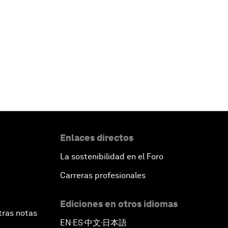
Enlaces directos
La sostenibilidad en el Foro
Carreras profesionales
Ediciones en otros idiomas
tras notas
EN
ES
中文
日本語
▪
▪
▪