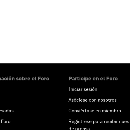
ación sobre el Foro
Participe en el Foro
Iniciar sesión
Asóciese con nosotros
esadas
Conviértase en miembro
 Foro
Regístrese para recibir nues
de prensa