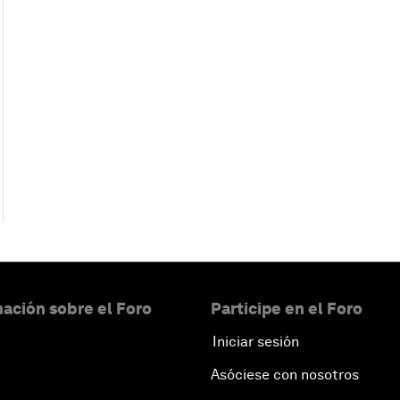
ación sobre el Foro
Participe en el Foro
Iniciar sesión
Asóciese con nosotros