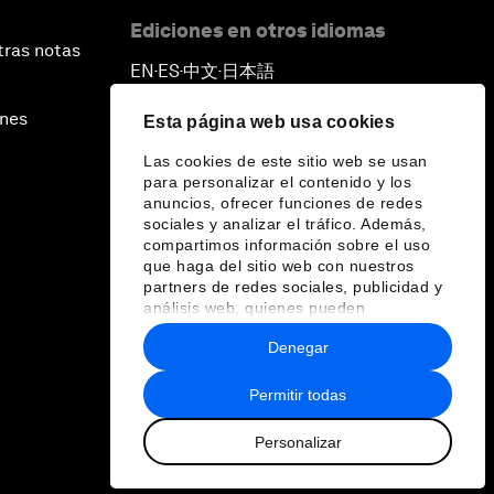
Ediciones en otros idiomas
tras notas
EN
ES
中文
日本語
▪
▪
▪
ines
Esta página web usa cookies
Las cookies de este sitio web se usan
para personalizar el contenido y los
anuncios, ofrecer funciones de redes
sociales y analizar el tráfico. Además,
compartimos información sobre el uso
que haga del sitio web con nuestros
partners de redes sociales, publicidad y
análisis web, quienes pueden
combinarla con otra información que les
Denegar
haya proporcionado o que hayan
recopilado a partir del uso que haya
hecho de sus servicios.
Permitir todas
Personalizar