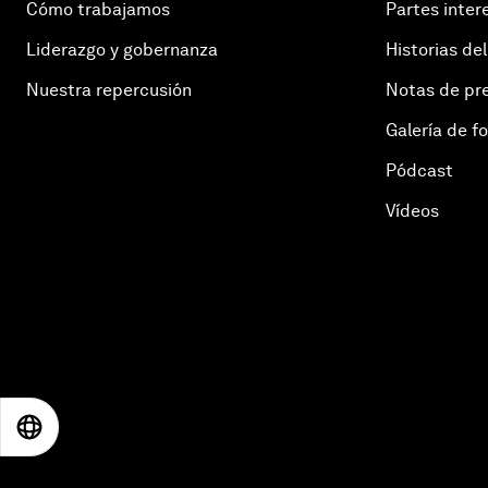
Cómo trabajamos
Partes inter
Liderazgo y gobernanza
Historias del
Nuestra repercusión
Notas de pr
Galería de f
Pódcast
Vídeos
EN
ES
中文
日本語