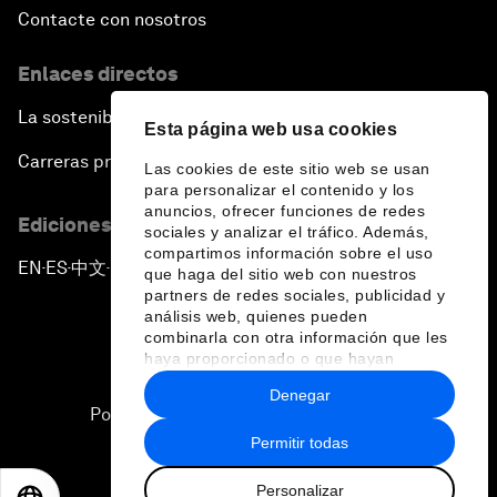
Contacte con nosotros
Enlaces directos
La sostenibilidad en el Foro
Esta página web usa cookies
Carreras profesionales
Las cookies de este sitio web se usan
para personalizar el contenido y los
anuncios, ofrecer funciones de redes
Ediciones en otros idiomas
sociales y analizar el tráfico. Además,
compartimos información sobre el uso
EN
ES
中文
日本語
▪
▪
▪
que haga del sitio web con nuestros
partners de redes sociales, publicidad y
análisis web, quienes pueden
combinarla con otra información que les
haya proporcionado o que hayan
recopilado a partir del uso que haya
Denegar
hecho de sus servicios.
Política de privacidad y normas de uso
Permitir todas
Sitemap
Personalizar
©
2026
Foro Económico Mundial