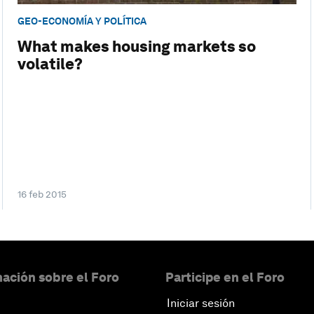
GEO-ECONOMÍA Y POLÍTICA
What makes housing markets so
volatile?
16 feb 2015
ación sobre el Foro
Participe en el Foro
Iniciar sesión