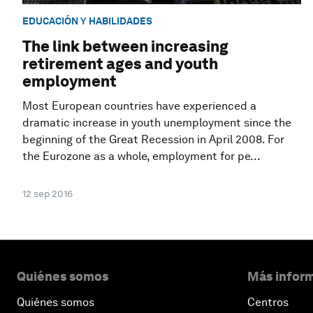
EDUCACIÓN Y HABILIDADES
The link between increasing
retirement ages and youth
employment
Most European countries have experienced a
dramatic increase in youth unemployment since the
beginning of the Great Recession in April 2008. For
the Eurozone as a whole, employment for pe...
12 sep 2016
Quiénes somos
Más inform
Quiénes somos
Centros