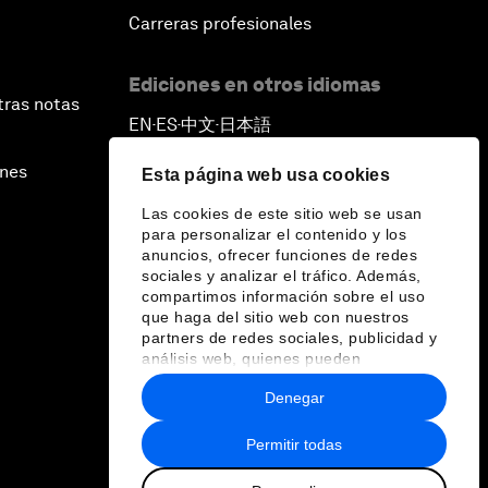
Carreras profesionales
Ediciones en otros idiomas
tras notas
EN
ES
中文
日本語
▪
▪
▪
ines
Esta página web usa cookies
Las cookies de este sitio web se usan
para personalizar el contenido y los
anuncios, ofrecer funciones de redes
sociales y analizar el tráfico. Además,
compartimos información sobre el uso
que haga del sitio web con nuestros
partners de redes sociales, publicidad y
análisis web, quienes pueden
combinarla con otra información que les
Denegar
haya proporcionado o que hayan
recopilado a partir del uso que haya
hecho de sus servicios.
Permitir todas