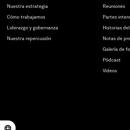
Nuestra estrategia
Reuniones
Cómo trabajamos
Partes inter
Liderazgo y gobernanza
Historias del
Nuestra repercusión
Notas de pr
Galería de f
Pódcast
Vídeos
EN
ES
中文
日本語