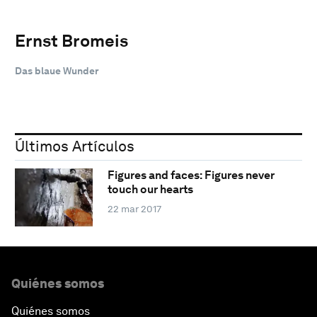
Ernst Bromeis
Das blaue Wunder
Últimos Artículos
Figures and faces: Figures never
touch our hearts
22 mar 2017
Quiénes somos
Quiénes somos