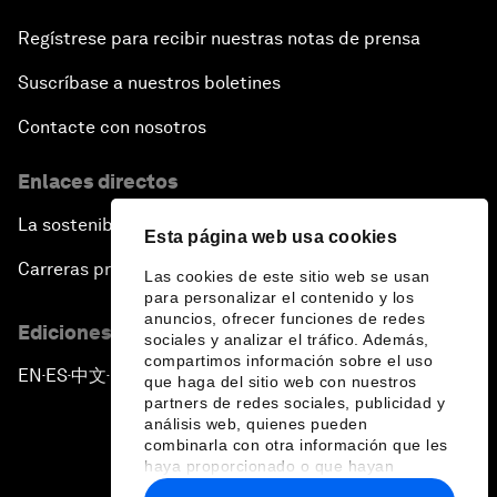
Regístrese para recibir nuestras notas de prensa
Suscríbase a nuestros boletines
Contacte con nosotros
Enlaces directos
La sostenibilidad en el Foro
Esta página web usa cookies
Carreras profesionales
Las cookies de este sitio web se usan
para personalizar el contenido y los
anuncios, ofrecer funciones de redes
Ediciones en otros idiomas
sociales y analizar el tráfico. Además,
compartimos información sobre el uso
EN
ES
中文
日本語
▪
▪
▪
que haga del sitio web con nuestros
partners de redes sociales, publicidad y
análisis web, quienes pueden
combinarla con otra información que les
haya proporcionado o que hayan
recopilado a partir del uso que haya