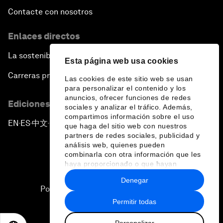
Contacte con nosotros
Enlaces directos
La sostenibilidad en el Foro
Esta página web usa cookies
Carreras profesionales
Las cookies de este sitio web se usan
para personalizar el contenido y los
anuncios, ofrecer funciones de redes
Ediciones en otros idiomas
sociales y analizar el tráfico. Además,
compartimos información sobre el uso
EN
ES
中文
日本語
▪
▪
▪
que haga del sitio web con nuestros
partners de redes sociales, publicidad y
análisis web, quienes pueden
combinarla con otra información que les
haya proporcionado o que hayan
recopilado a partir del uso que haya
Denegar
hecho de sus servicios.
Política de privacidad y normas de uso
Permitir todas
Sitemap
Personalizar