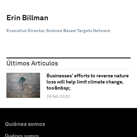
Erin Billman
Executive Director, Science Based Targets Network
Últimos Artículos
Businesses' efforts to reverse nature
loss will help limit climate change,
too&nbsp;
29 feb 2020
Quiénes somos
Quiénes somos