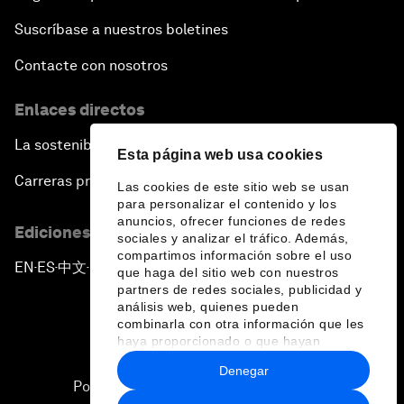
Suscríbase a nuestros boletines
Contacte con nosotros
Enlaces directos
La sostenibilidad en el Foro
Esta página web usa cookies
Carreras profesionales
Las cookies de este sitio web se usan
para personalizar el contenido y los
anuncios, ofrecer funciones de redes
Ediciones en otros idiomas
sociales y analizar el tráfico. Además,
compartimos información sobre el uso
EN
ES
中文
日本語
▪
▪
▪
que haga del sitio web con nuestros
partners de redes sociales, publicidad y
análisis web, quienes pueden
combinarla con otra información que les
haya proporcionado o que hayan
recopilado a partir del uso que haya
Denegar
hecho de sus servicios.
Política de privacidad y normas de uso