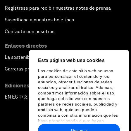
Regístrese para recibir nuestras notas de prensa
Suscríbase a nuestros boletines
Contacte con nosotros
Enlaces directos
La sostenibilidad en el Foro
Esta página web usa cookies
Carreras profesionales
Las cookies de este sitio web se usan
para personalizar el contenido y los
anuncios, ofrecer funciones de redes
Ediciones en otros idiomas
sociales y analizar el tráfico. Además,
compartimos información sobre el uso
EN
ES
中文
日本語
▪
▪
▪
que haga del sitio web con nuestros
partners de redes sociales, publicidad y
análisis web, quienes pueden
combinarla con otra información que les
haya proporcionado o que hayan
recopilado a partir del uso que haya
Denegar