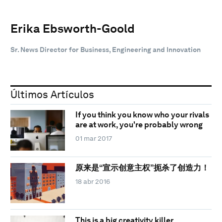
Erika Ebsworth-Goold
‎Sr. News Director for Business, Engineering and Innovation
Últimos Artículos
If you think you know who your rivals
are at work, you're probably wrong
01 mar 2017
原来是“宣示创意主权”扼杀了创造力！
18 abr 2016
This is a big creativity killer