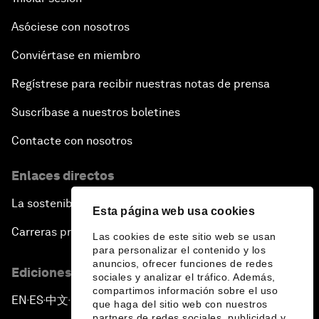
Asóciese con nosotros
Conviértase en miembro
Regístrese para recibir nuestras notas de prensa
Suscríbase a nuestros boletines
Contacte con nosotros
Enlaces directos
La sostenibilidad en el Foro
Esta página web usa cookies
Carreras profesionales
Las cookies de este sitio web se usan
para personalizar el contenido y los
anuncios, ofrecer funciones de redes
Ediciones en otros idiomas
sociales y analizar el tráfico. Además,
compartimos información sobre el uso
EN
ES
中文
日本語
▪
▪
▪
que haga del sitio web con nuestros
partners de redes sociales, publicidad y