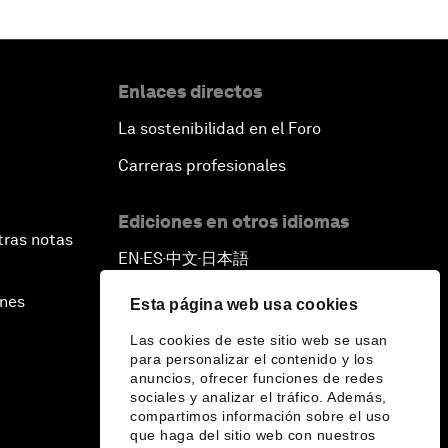
Enlaces directos
La sostenibilidad en el Foro
Carreras profesionales
Ediciones en otros idiomas
tras notas
EN
ES
中文
日本語
▪
▪
▪
ines
Esta página web usa cookies
Las cookies de este sitio web se usan
para personalizar el contenido y los
anuncios, ofrecer funciones de redes
sociales y analizar el tráfico. Además,
compartimos información sobre el uso
que haga del sitio web con nuestros