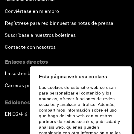
Conviértase en miembro
Regístrese para recibir nuestras notas de prensa
Suscríbase a nuestros boletines
Contacte con nosotros
Enlaces directos
La sostenibilidad en el Foro
Esta página web usa cookies
Carreras profesionales
Las cookies de este sitio web se usan
para personalizar el contenido y los
anuncios, ofrecer funciones de redes
Ediciones en otros idiomas
sociales y analizar el tráfico. Además,
compartimos información sobre el uso
EN
ES
中文
日本語
▪
▪
▪
que haga del sitio web con nuestros
partners de redes sociales, publicidad y
análisis web, quienes pueden
combinarla con otra información que les