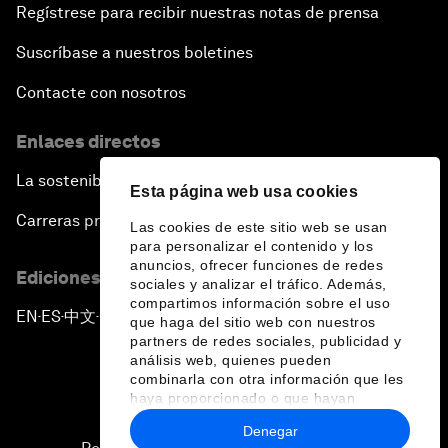
Regístrese para recibir nuestras notas de prensa
Suscríbase a nuestros boletines
Contacte con nosotros
Enlaces directos
La sostenibilidad en el Foro
Esta página web usa cookies
Carreras profesionales
Las cookies de este sitio web se usan
para personalizar el contenido y los
anuncios, ofrecer funciones de redes
Ediciones en otros idiomas
sociales y analizar el tráfico. Además,
compartimos información sobre el uso
EN
ES
中文
日本語
▪
▪
▪
que haga del sitio web con nuestros
partners de redes sociales, publicidad y
análisis web, quienes pueden
combinarla con otra información que les
haya proporcionado o que hayan
recopilado a partir del uso que haya
Denegar
hecho de sus servicios.