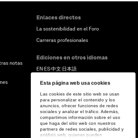
Enlaces directos
La sostenibilidad en el Foro
Carreras profesionales
Ediciones en otros idiomas
tras notas
EN
ES
中文
日本語
▪
▪
▪
ines
Esta página web usa cookies
Las cookies de este sitio web se usan
para personalizar el contenido y los
anuncios, ofrecer funciones de redes
sociales y analizar el tráfico. Además,
compartimos información sobre el uso
que haga del sitio web con nuestros
partners de redes sociales, publicidad y
análisis web, quienes pueden