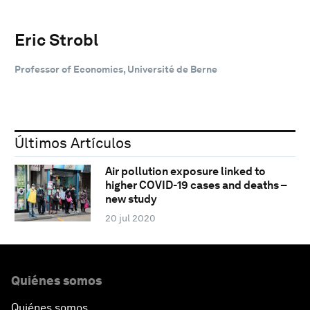
Eric Strobl
Professor of Economics, Université de Berne
Últimos Artículos
Air pollution exposure linked to
higher COVID-19 cases and deaths –
new study
20 jul 2020
Quiénes somos
Quiénes somos