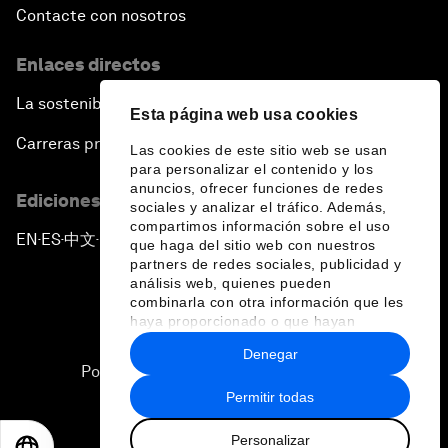
Contacte con nosotros
Enlaces directos
La sostenibilidad en el Foro
Esta página web usa cookies
Carreras profesionales
Las cookies de este sitio web se usan
para personalizar el contenido y los
anuncios, ofrecer funciones de redes
Ediciones en otros idiomas
sociales y analizar el tráfico. Además,
compartimos información sobre el uso
EN
ES
中文
日本語
▪
▪
▪
que haga del sitio web con nuestros
partners de redes sociales, publicidad y
análisis web, quienes pueden
combinarla con otra información que les
haya proporcionado o que hayan
recopilado a partir del uso que haya
Denegar
hecho de sus servicios.
Política de privacidad y normas de uso
Permitir todas
Sitemap
Personalizar
©
2026
Foro Económico Mundial
EN
ES
中文
日本語