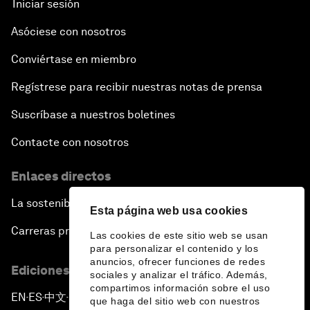
Iniciar sesión
Asóciese con nosotros
Conviértase en miembro
Regístrese para recibir nuestras notas de prensa
Suscríbase a nuestros boletines
Contacte con nosotros
Enlaces directos
La sostenibilidad en el Foro
Esta página web usa cookies
Carreras profesionales
Las cookies de este sitio web se usan
para personalizar el contenido y los
anuncios, ofrecer funciones de redes
Ediciones en otros idiomas
sociales y analizar el tráfico. Además,
compartimos información sobre el uso
EN
ES
中文
日本語
▪
▪
▪
que haga del sitio web con nuestros