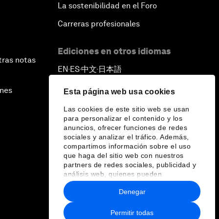
La sostenibilidad en el Foro
Carreras profesionales
Ediciones en otros idiomas
tras notas
EN
ES
中文
日本語
▪
▪
▪
ines
Esta página web usa cookies
Las cookies de este sitio web se usan
para personalizar el contenido y los
anuncios, ofrecer funciones de redes
sociales y analizar el tráfico. Además,
compartimos información sobre el uso
que haga del sitio web con nuestros
partners de redes sociales, publicidad y
análisis web, quienes pueden
combinarla con otra información que les
Denegar
haya proporcionado o que hayan
recopilado a partir del uso que haya
hecho de sus servicios.
Permitir todas