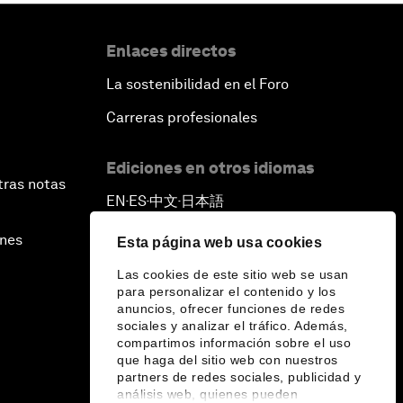
Enlaces directos
La sostenibilidad en el Foro
Carreras profesionales
Ediciones en otros idiomas
tras notas
EN
ES
中文
日本語
▪
▪
▪
ines
Esta página web usa cookies
Las cookies de este sitio web se usan
para personalizar el contenido y los
anuncios, ofrecer funciones de redes
sociales y analizar el tráfico. Además,
compartimos información sobre el uso
que haga del sitio web con nuestros
partners de redes sociales, publicidad y
análisis web, quienes pueden