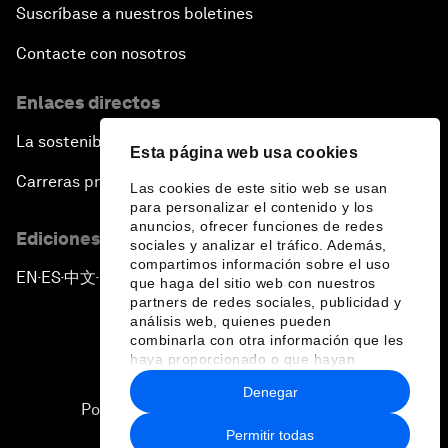
Suscríbase a nuestros boletines
Contacte con nosotros
Enlaces directos
La sostenibilidad en el Foro
Esta página web usa cookies
Carreras profesionales
Las cookies de este sitio web se usan
para personalizar el contenido y los
anuncios, ofrecer funciones de redes
Ediciones en otros idiomas
sociales y analizar el tráfico. Además,
compartimos información sobre el uso
EN
ES
中文
日本語
▪
▪
▪
que haga del sitio web con nuestros
partners de redes sociales, publicidad y
análisis web, quienes pueden
combinarla con otra información que les
haya proporcionado o que hayan
recopilado a partir del uso que haya
Denegar
hecho de sus servicios.
Política de privacidad y normas de uso
Permitir todas
Sitemap