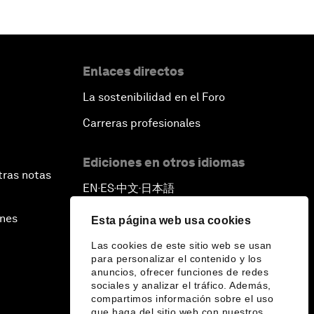
Enlaces directos
La sostenibilidad en el Foro
Carreras profesionales
Ediciones en otros idiomas
tras notas
EN
ES
中文
日本語
▪
▪
▪
ines
Esta página web usa cookies
Las cookies de este sitio web se usan
para personalizar el contenido y los
anuncios, ofrecer funciones de redes
sociales y analizar el tráfico. Además,
compartimos información sobre el uso
que haga del sitio web con nuestros