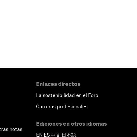
Enlaces directos
La sostenibilidad en el Foro
Carreras profesionales
Ediciones en otros idiomas
tras notas
EN
ES
中文
日本語
▪
▪
▪