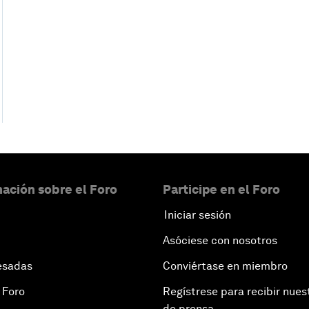
ación sobre el Foro
Participe en el Foro
Iniciar sesión
Asóciese con nosotros
esadas
Conviértase en miembro
 Foro
Regístrese para recibir nues
de prensa