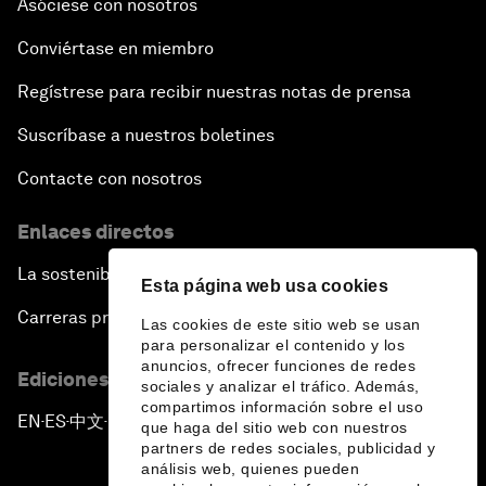
Asóciese con nosotros
Conviértase en miembro
Regístrese para recibir nuestras notas de prensa
Suscríbase a nuestros boletines
Contacte con nosotros
Enlaces directos
La sostenibilidad en el Foro
Esta página web usa cookies
Carreras profesionales
Las cookies de este sitio web se usan
para personalizar el contenido y los
anuncios, ofrecer funciones de redes
Ediciones en otros idiomas
sociales y analizar el tráfico. Además,
compartimos información sobre el uso
EN
ES
中文
日本語
▪
▪
▪
que haga del sitio web con nuestros
partners de redes sociales, publicidad y
análisis web, quienes pueden