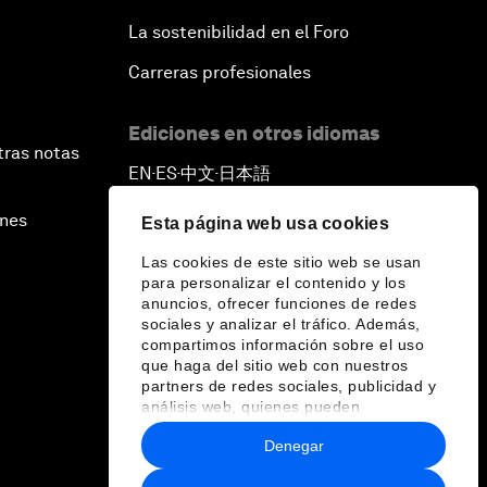
La sostenibilidad en el Foro
Carreras profesionales
Ediciones en otros idiomas
tras notas
EN
ES
中文
日本語
▪
▪
▪
ines
Esta página web usa cookies
Las cookies de este sitio web se usan
para personalizar el contenido y los
anuncios, ofrecer funciones de redes
sociales y analizar el tráfico. Además,
compartimos información sobre el uso
que haga del sitio web con nuestros
partners de redes sociales, publicidad y
análisis web, quienes pueden
combinarla con otra información que les
Denegar
haya proporcionado o que hayan
recopilado a partir del uso que haya