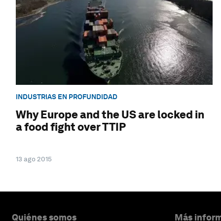
INDUSTRIAS EN PROFUNDIDAD
Why Europe and the US are locked in
a food fight over TTIP
13 ago 2015
Quiénes somos
Más inform