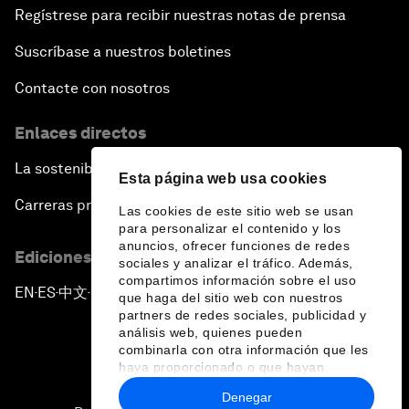
Regístrese para recibir nuestras notas de prensa
Suscríbase a nuestros boletines
Contacte con nosotros
Enlaces directos
La sostenibilidad en el Foro
Esta página web usa cookies
Carreras profesionales
Las cookies de este sitio web se usan
para personalizar el contenido y los
anuncios, ofrecer funciones de redes
Ediciones en otros idiomas
sociales y analizar el tráfico. Además,
compartimos información sobre el uso
EN
ES
中文
日本語
▪
▪
▪
que haga del sitio web con nuestros
partners de redes sociales, publicidad y
análisis web, quienes pueden
combinarla con otra información que les
haya proporcionado o que hayan
recopilado a partir del uso que haya
Denegar
hecho de sus servicios.