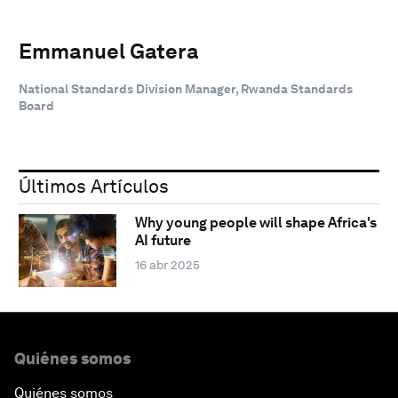
Emmanuel Gatera
National Standards Division Manager, Rwanda Standards
Board
Últimos Artículos
Why young people will shape Africa's
AI future
16 abr 2025
Quiénes somos
Quiénes somos