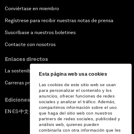
Conviértase en miembro
Regístrese para recibir nuestras notas de prensa
Suscríbase a nuestros boletines
Contacte con nosotros
Enlaces directos
La sostenibilidad en el Foro
Esta página web usa cookies
Carreras profesionales
Las cookies de este sitio web se usan
para personalizar el contenido y los
anuncios, ofrecer funciones de redes
Ediciones en otros idiomas
sociales y analizar el tráfico. Además,
compartimos información sobre el uso
EN
ES
中文
日本語
▪
▪
▪
que haga del sitio web con nuestros
partners de redes sociales, publicidad y
análisis web, quienes pueden
combinarla con otra información que les