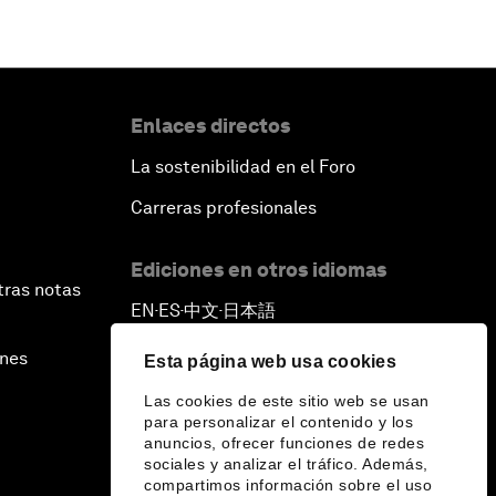
Enlaces directos
La sostenibilidad en el Foro
Carreras profesionales
Ediciones en otros idiomas
tras notas
EN
ES
中文
日本語
▪
▪
▪
ines
Esta página web usa cookies
Las cookies de este sitio web se usan
para personalizar el contenido y los
anuncios, ofrecer funciones de redes
sociales y analizar el tráfico. Además,
compartimos información sobre el uso