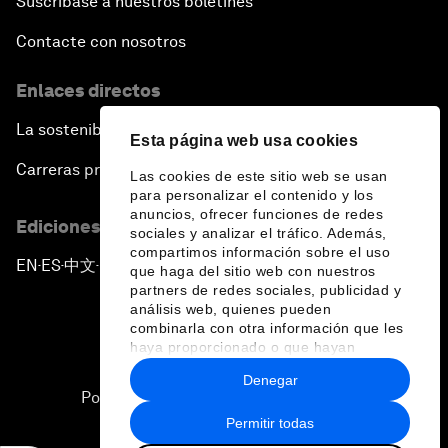
Suscríbase a nuestros boletines
Contacte con nosotros
Enlaces directos
La sostenibilidad en el Foro
Esta página web usa cookies
Carreras profesionales
Las cookies de este sitio web se usan
para personalizar el contenido y los
anuncios, ofrecer funciones de redes
Ediciones en otros idiomas
sociales y analizar el tráfico. Además,
compartimos información sobre el uso
EN
ES
中文
日本語
▪
▪
▪
que haga del sitio web con nuestros
partners de redes sociales, publicidad y
análisis web, quienes pueden
combinarla con otra información que les
haya proporcionado o que hayan
recopilado a partir del uso que haya
Denegar
hecho de sus servicios.
Política de privacidad y normas de uso
Permitir todas
Sitemap