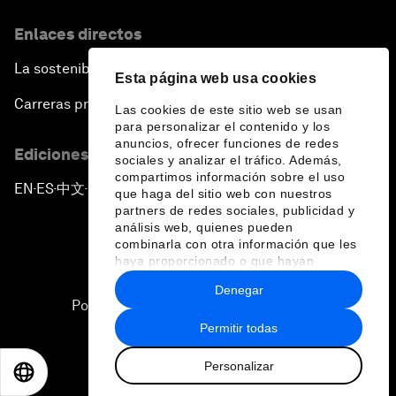
Enlaces directos
La sostenibilidad en el Foro
Esta página web usa cookies
Carreras profesionales
Las cookies de este sitio web se usan
para personalizar el contenido y los
anuncios, ofrecer funciones de redes
Ediciones en otros idiomas
sociales y analizar el tráfico. Además,
compartimos información sobre el uso
EN
ES
中文
日本語
▪
▪
▪
que haga del sitio web con nuestros
partners de redes sociales, publicidad y
análisis web, quienes pueden
combinarla con otra información que les
haya proporcionado o que hayan
recopilado a partir del uso que haya
Denegar
hecho de sus servicios.
Política de privacidad y normas de uso
Permitir todas
Sitemap
Personalizar
©
2026
Foro Económico Mundial
EN
ES
中文
日本語