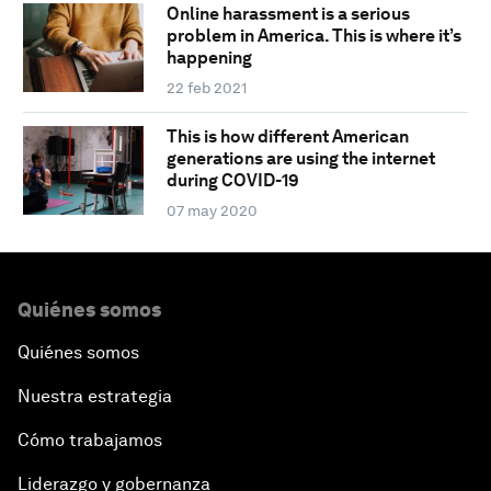
Online harassment is a serious
problem in America. This is where it’s
happening
22 feb 2021
This is how different American
generations are using the internet
during COVID-19
07 may 2020
Quiénes somos
Quiénes somos
Nuestra estrategia
Cómo trabajamos
Liderazgo y gobernanza