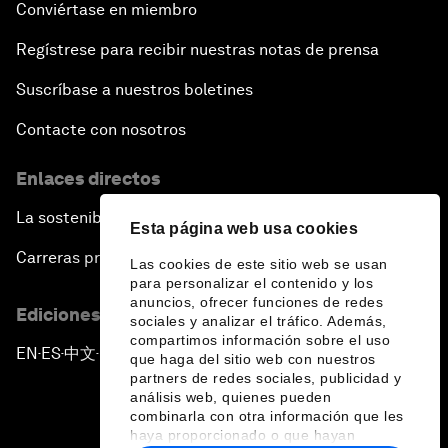
Conviértase en miembro
Regístrese para recibir nuestras notas de prensa
Suscríbase a nuestros boletines
Contacte con nosotros
Enlaces directos
La sostenibilidad en el Foro
Esta página web usa cookies
Carreras profesionales
Las cookies de este sitio web se usan
para personalizar el contenido y los
anuncios, ofrecer funciones de redes
Ediciones en otros idiomas
sociales y analizar el tráfico. Además,
compartimos información sobre el uso
EN
ES
中文
日本語
▪
▪
▪
que haga del sitio web con nuestros
partners de redes sociales, publicidad y
análisis web, quienes pueden
combinarla con otra información que les
haya proporcionado o que hayan