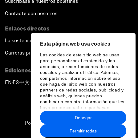
Suscríbase a nuestros boletines
Contacte con nosotros
Enlaces directos
La sostenibilidad en el Foro
Esta página web usa cookies
Carreras profesionales
Las cookies de este sitio web se usan
para personalizar el contenido y los
anuncios, ofrecer funciones de redes
Ediciones en otros idiomas
sociales y analizar el tráfico. Además,
compartimos información sobre el uso
EN
ES
中文
日本語
▪
▪
▪
que haga del sitio web con nuestros
partners de redes sociales, publicidad y
análisis web, quienes pueden
combinarla con otra información que les
haya proporcionado o que hayan
recopilado a partir del uso que haya
Denegar
hecho de sus servicios.
Política de privacidad y normas de uso
Permitir todas
Sitemap