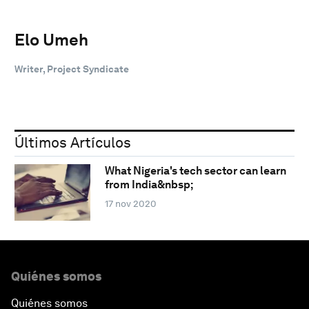
Elo Umeh
Writer, Project Syndicate
Últimos Artículos
What Nigeria's tech sector can learn
from India&nbsp;
17 nov 2020
Quiénes somos
Quiénes somos