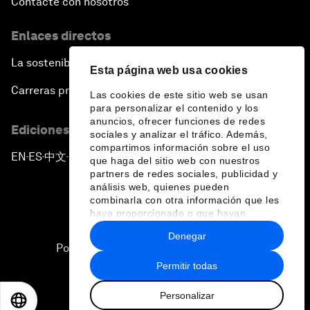
Contacte con nosotros
Enlaces directos
La sostenibilidad en el Foro
Esta página web usa cookies
Carreras profesionales
Las cookies de este sitio web se usan
para personalizar el contenido y los
anuncios, ofrecer funciones de redes
Ediciones en otros idiomas
sociales y analizar el tráfico. Además,
compartimos información sobre el uso
EN
ES
中文
日本語
▪
▪
▪
que haga del sitio web con nuestros
partners de redes sociales, publicidad y
análisis web, quienes pueden
combinarla con otra información que les
haya proporcionado o que hayan
recopilado a partir del uso que haya
Denegar
hecho de sus servicios.
Política de privacidad y normas de uso
Permitir todas
Sitemap
Personalizar
©
2026
Foro Económico Mundial
EN
ES
中文
日本語