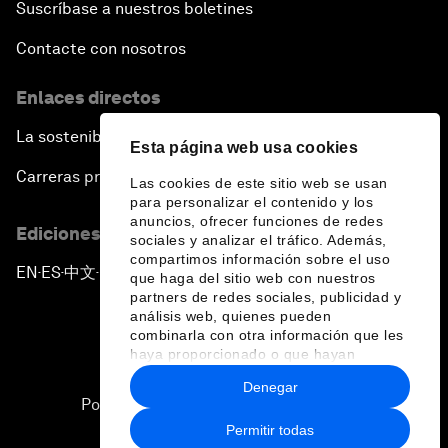
Suscríbase a nuestros boletines
Contacte con nosotros
Enlaces directos
La sostenibilidad en el Foro
Esta página web usa cookies
Carreras profesionales
Las cookies de este sitio web se usan
para personalizar el contenido y los
anuncios, ofrecer funciones de redes
Ediciones en otros idiomas
sociales y analizar el tráfico. Además,
compartimos información sobre el uso
EN
ES
中文
日本語
▪
▪
▪
que haga del sitio web con nuestros
partners de redes sociales, publicidad y
análisis web, quienes pueden
combinarla con otra información que les
haya proporcionado o que hayan
recopilado a partir del uso que haya
Denegar
hecho de sus servicios.
Política de privacidad y normas de uso
Permitir todas
Sitemap