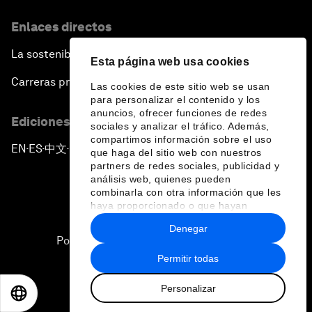
Enlaces directos
La sostenibilidad en el Foro
Esta página web usa cookies
Carreras profesionales
Las cookies de este sitio web se usan
para personalizar el contenido y los
anuncios, ofrecer funciones de redes
Ediciones en otros idiomas
sociales y analizar el tráfico. Además,
compartimos información sobre el uso
EN
ES
中文
日本語
▪
▪
▪
que haga del sitio web con nuestros
partners de redes sociales, publicidad y
análisis web, quienes pueden
combinarla con otra información que les
haya proporcionado o que hayan
recopilado a partir del uso que haya
Denegar
hecho de sus servicios.
Política de privacidad y normas de uso
Permitir todas
Sitemap
Personalizar
©
2026
Foro Económico Mundial
EN
ES
中文
日本語