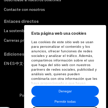
Contacte con nosotros
Enlaces directos
La sostenibilidad en el Foro
Esta página web usa cookies
Carreras profesionales
Las cookies de este sitio web se usan
para personalizar el contenido y los
anuncios, ofrecer funciones de redes
Ediciones en otros idiomas
sociales y analizar el tráfico. Además,
compartimos información sobre el uso
EN
ES
中文
日本語
▪
▪
▪
que haga del sitio web con nuestros
partners de redes sociales, publicidad y
análisis web, quienes pueden
combinarla con otra información que les
haya proporcionado o que hayan
recopilado a partir del uso que haya
Denegar
hecho de sus servicios.
Política de privacidad y normas de uso
Permitir todas
Sitemap