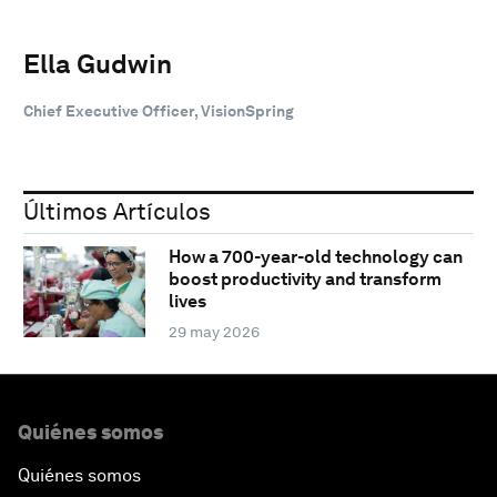
Ella Gudwin
Chief Executive Officer, VisionSpring
Últimos Artículos
How a 700-year-old technology can
boost productivity and transform
lives
29 may 2026
Quiénes somos
Quiénes somos