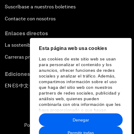
Suscríbase a nuestros boletines
Contacte con nosotros
Enlaces directos
La sostenibilidad en el Foro
Esta página web usa cookies
Carreras profesionales
Las cookies de este sitio web se usan
para personalizar el contenido y los
anuncios, ofrecer funciones de redes
Ediciones en otros idiomas
sociales y analizar el tráfico. Además,
compartimos información sobre el uso
EN
ES
中文
日本語
▪
▪
▪
que haga del sitio web con nuestros
partners de redes sociales, publicidad y
análisis web, quienes pueden
combinarla con otra información que les
haya proporcionado o que hayan
recopilado a partir del uso que haya
Denegar
hecho de sus servicios.
Política de privacidad y normas de uso
Permitir todas