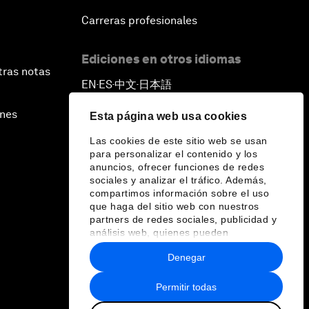
Carreras profesionales
Ediciones en otros idiomas
tras notas
EN
ES
中文
日本語
▪
▪
▪
ines
Esta página web usa cookies
Las cookies de este sitio web se usan
para personalizar el contenido y los
anuncios, ofrecer funciones de redes
sociales y analizar el tráfico. Además,
compartimos información sobre el uso
que haga del sitio web con nuestros
partners de redes sociales, publicidad y
análisis web, quienes pueden
combinarla con otra información que les
Denegar
haya proporcionado o que hayan
recopilado a partir del uso que haya
hecho de sus servicios.
Permitir todas