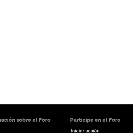
ación sobre el Foro
Participe en el Foro
Iniciar sesión