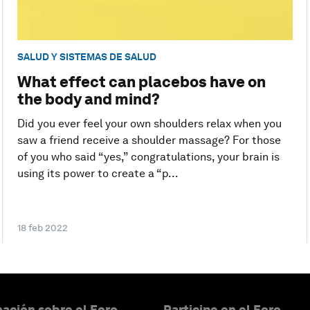
SALUD Y SISTEMAS DE SALUD
What effect can placebos have on
the body and mind?
Did you ever feel your own shoulders relax when you
saw a friend receive a shoulder massage? For those
of you who said “yes,” congratulations, your brain is
using its power to create a “p...
18 feb 2022
ación sobre el Foro
Participe en el Foro