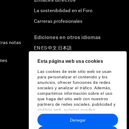
La sostenibilidad en el Foro
Carreras profesionales
Ediciones en otros idiomas
tras notas
EN
ES
中文
日本語
▪
▪
▪
ines
Esta página web usa cookies
Las cookies de este sitio web se usan
para personalizar el contenido y los
anuncios, ofrecer funciones de redes
sociales y analizar el tráfico. Además,
compartimos información sobre el uso
que haga del sitio web con nuestros
partners de redes sociales, publicidad y
análisis web, quienes pueden
combinarla con otra información que les
Denegar
haya proporcionado o que hayan
recopilado a partir del uso que haya