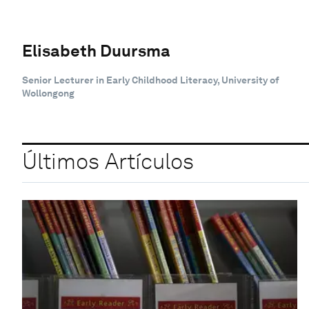
Elisabeth Duursma
Senior Lecturer in Early Childhood Literacy, University of
Wollongong
Últimos Artículos