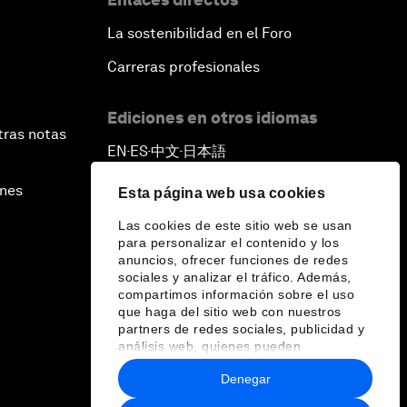
La sostenibilidad en el Foro
Carreras profesionales
Ediciones en otros idiomas
tras notas
EN
ES
中文
日本語
▪
▪
▪
ines
Esta página web usa cookies
Las cookies de este sitio web se usan
para personalizar el contenido y los
anuncios, ofrecer funciones de redes
sociales y analizar el tráfico. Además,
compartimos información sobre el uso
que haga del sitio web con nuestros
partners de redes sociales, publicidad y
análisis web, quienes pueden
combinarla con otra información que les
Denegar
haya proporcionado o que hayan
recopilado a partir del uso que haya