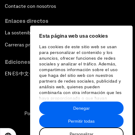
Contacte con nosotros
Enlaces directos
La sostenibilidad en el Foro
Esta página web usa cookies
Carreras profesionales
Las cookies de este sitio web se usan
para personalizar el contenido y los
anuncios, ofrecer funciones de redes
Ediciones en otros idiomas
sociales y analizar el tráfico. Además,
compartimos información sobre el uso
EN
ES
中文
日本語
▪
▪
▪
que haga del sitio web con nuestros
partners de redes sociales, publicidad y
análisis web, quienes pueden
combinarla con otra información que les
haya proporcionado o que hayan
recopilado a partir del uso que haya
Denegar
hecho de sus servicios.
Política de privacidad y normas de uso
Permitir todas
Sitemap
Personalizar