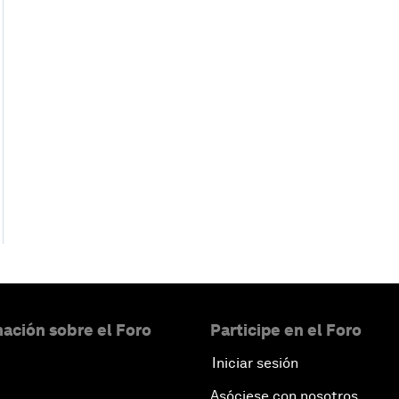
ación sobre el Foro
Participe en el Foro
Iniciar sesión
Asóciese con nosotros