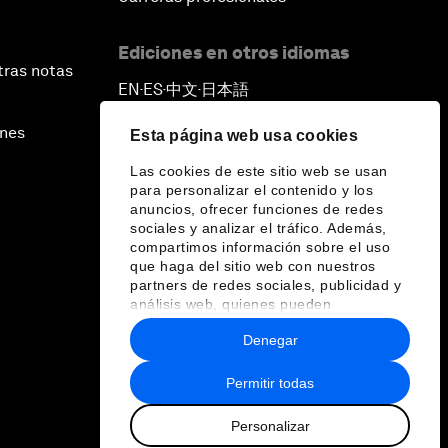
Ediciones en otros idiomas
tras notas
EN
ES
中文
日本語
▪
▪
▪
ines
Esta página web usa cookies
Las cookies de este sitio web se usan
para personalizar el contenido y los
anuncios, ofrecer funciones de redes
sociales y analizar el tráfico. Además,
compartimos información sobre el uso
que haga del sitio web con nuestros
partners de redes sociales, publicidad y
análisis web, quienes pueden
combinarla con otra información que les
Denegar
haya proporcionado o que hayan
recopilado a partir del uso que haya
hecho de sus servicios.
Permitir todas
Personalizar