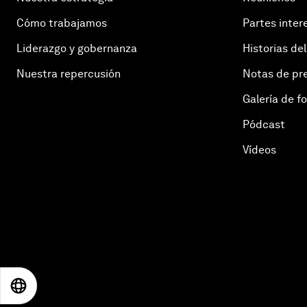
Cómo trabajamos
Partes inter
Liderazgo y gobernanza
Historias del
Nuestra repercusión
Notas de pr
Galería de f
Pódcast
Vídeos
EN
ES
中文
日本語