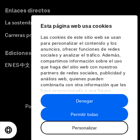
Enlaces directos
La sostenibilidad en el Foro
Esta página web usa cookies
Carreras profesionales
Las cookies de este sitio web se usan
para personalizar el contenido y los
anuncios, ofrecer funciones de redes
Ediciones en otros idiomas
sociales y analizar el tráfico. Además,
compartimos información sobre el uso
EN
ES
中文
日本語
▪
▪
▪
que haga del sitio web con nuestros
partners de redes sociales, publicidad y
análisis web, quienes pueden
combinarla con otra información que les
haya proporcionado o que hayan
recopilado a partir del uso que haya
Denegar
hecho de sus servicios.
Política de privacidad y normas de uso
Permitir todas
Sitemap
Personalizar
©
2026
Foro Económico Mundial
EN
ES
中文
日本語