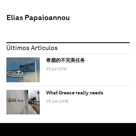
Elias Papaioannou
Últimos Artículos
希腊的不完美任务
23 jul 2015
What Greece really needs
05 jun 2015