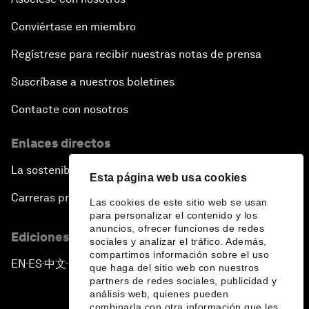
Conviértase en miembro
Regístrese para recibir nuestras notas de prensa
Suscríbase a nuestros boletines
Contacte con nosotros
Enlaces directos
La sostenibilidad en el Foro
Esta página web usa cookies
Carreras profesionales
Las cookies de este sitio web se usan
para personalizar el contenido y los
anuncios, ofrecer funciones de redes
Ediciones en otros idiomas
sociales y analizar el tráfico. Además,
compartimos información sobre el uso
EN
ES
中文
日本語
▪
▪
▪
que haga del sitio web con nuestros
partners de redes sociales, publicidad y
análisis web, quienes pueden
combinarla con otra información que les